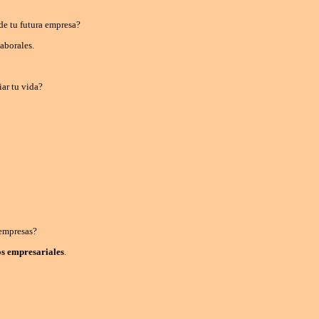
 de tu futura empresa?
aborales.
iar tu vida?
 empresas?
os empresariales
.